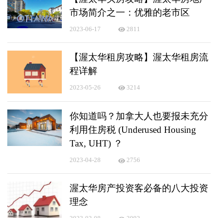
市场简介之一：优雅的老市区
2023-06-17
2811
【渥太华租房攻略】渥太华租房流
程详解
2023-05-26
3214
你知道吗？加拿大人也要报未充分
利用住房税 (Underused Housing
Tax, UHT) ？
2023-04-28
2756
渥太华房产投资客必备的八大投资
理念