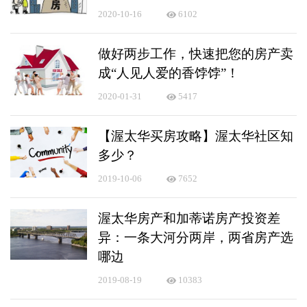
2020-10-16
6102
做好两步工作，快速把您的房产卖
成“人见人爱的香饽饽”！
2020-01-31
5417
【渥太华买房攻略】渥太华社区知
多少？
2019-10-06
7652
渥太华房产和加蒂诺房产投资差
异：一条大河分两岸，两省房产选
哪边
2019-08-19
10383