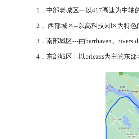
1，中部老城区---以417高速为
2， 西部城区--以高科技园区为特色
3，南部城区---由barrhaven、rive
4，东部城区---以orleans为主