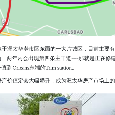
渥太华老市区东面的一大片城区，目前主要有174高速、St
内会出现第四条主干道----那就是正在修建的轻轨东线
leans东端的Trim station。
s的房产价值定会大幅攀升，成为渥太华房产市场上