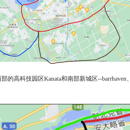
Kanata和南部新城区--barrhaven、riversid