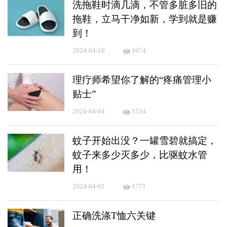
洗拖鞋时滴几滴，不管多脏多旧的
拖鞋，立马干净如新，学到就是赚
到！
2024-04-10
1674
理疗师希望你了解的“疼痛管理小
贴士”
2024-04-04
1534
蚊子开始出没？一罐雪碧就搞定，
蚊子来多少灭多少，比驱蚊水管
用！
2024-04-01
1771
正确洗涤T恤六关键