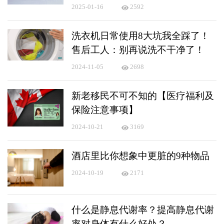
2025-01-16
2592
洗衣机日常使用8大坑我全踩了！
售后工人：别再说洗不干净了！
2024-11-05
2698
新老移民不可不知的【医疗福利及
保险注意事项】
2024-10-21
3169
酒店里比你想象中更脏的9种物品
2024-10-19
2171
什么是静息代谢率？提高静息代谢
率对身体有什么好处？