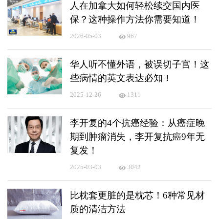
人在加拿大如何轻松续交国内医
保？这种操作方法你需要知道！
2026-05-03
967
华人听不懂外语，被误切子宫！这
些病情的英文表达必知！
2025-12-26
1311
李开复的4个抗癌经验：从癌症晚
期到肿瘤消失，李开复抗癌9年无
复发！
2025-03-03
3042
比枕套更脏的是枕芯！6种常见材
质的清洁方法