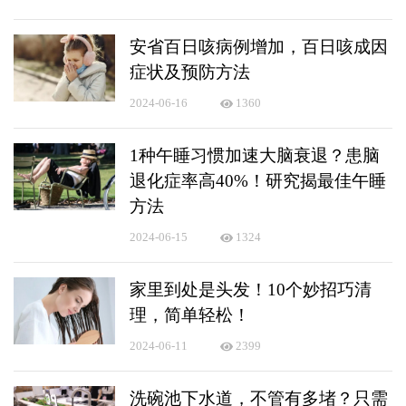
安省百日咳病例增加，百日咳成因
症状及预防方法
2024-06-16
1360
1种午睡习惯加速大脑衰退？患脑
退化症率高40%！研究揭最佳午睡
方法
2024-06-15
1324
家里到处是头发！10个妙招巧清
理，简单轻松！
2024-06-11
2399
洗碗池下水道，不管有多堵？只需