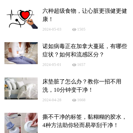
六种超级食物，让心脏更强健更健
康！
2024-05-03
1505
诺如病毒正在加拿大蔓延，有哪些
症状？如何和流感区分？
2024-05-01
1657
床垫脏了怎么办？教你一招不用
洗，10分钟变干净！
2024-04-28
1668
撕不干净的标签，黏糊糊的胶水，
4种方法助你轻而易举刮干净！