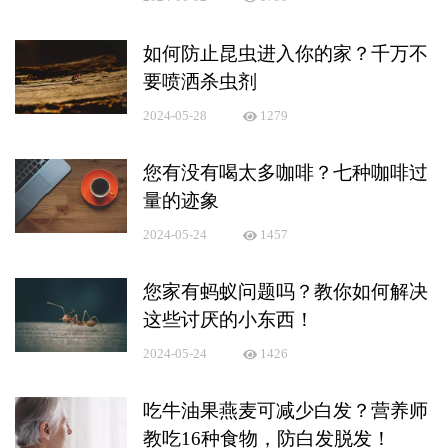
如何防止昆虫进入你的家？千万不
要喷洒杀虫剂
2024-05-28
1279
您有没有喝太多咖啡？七种咖啡过
量的迹象
2024-05-24
1457
您家有蚂蚁问题吗？教你如何解决
这些讨厌的小东西！
2024-05-24
1426
吃牛油果燕麦可减少白发？营养师
教吃16种食物，防白发脱发！