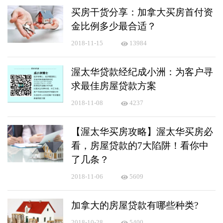
买房干货分享：加拿大买房首付资
金比例多少最合适？
2018-11-15
13984
渥太华贷款经纪成小洲：为客户寻
求最佳房屋贷款方案
2018-11-08
4237
【渥太华买房攻略】渥太华买房必
看，房屋贷款的7大陷阱！看你中
了几条？
2018-11-06
5609
加拿大的房屋贷款有哪些种类?
2018-10-28
5400