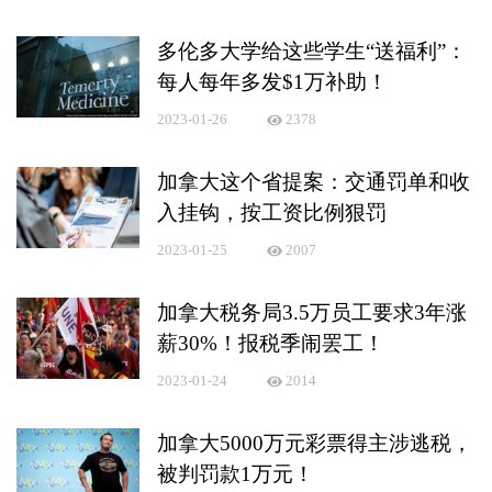
多伦多大学给这些学生“送福利”：
每人每年多发$1万补助！
2023-01-26
2378
加拿大这个省提案：交通罚单和收
入挂钩，按工资比例狠罚
2023-01-25
2007
加拿大税务局3.5万员工要求3年涨
薪30%！报税季闹罢工！
2023-01-24
2014
加拿大5000万元彩票得主涉逃税，
被判罚款1万元！