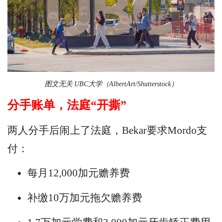
图文无关 UBC大学（AlbertArt/Shutterstock）
分手账单，法庭“开撕”
两人分手后闹上了法庭，Bekar要求Mordo支
付：
每月12,000加元赡养费
补缴10万加元拖欠赡养费