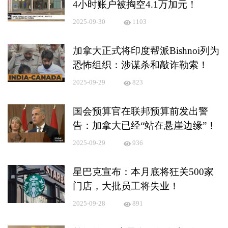
4小时账户被掏空4.1万加元！
2025-09-30
1103
加拿大正式将印度帮派Bishnoi列为
恐怖组织：涉谋杀和敲诈勒索！
2025-09-29
823
国会预算官在联邦预算前发出警
告：加拿大已经“站在悬崖边缘”！
2025-09-29
936
星巴克宣布：本月底将狂关500家
门店，大批员工将失业！
2025-09-28
891