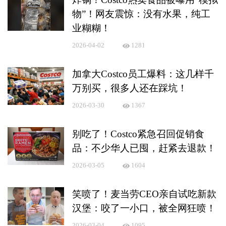
物”！网友震惊：没有水果，纯工
业糊糊！
2026-04-02
1281
加拿大Costco员工爆料：这几样千
万别买，很多人还在踩坑！
2026-03-30
1367
别吃了！Costco紧急召回促销食
品：不少华人已囤，赶紧去退款！
2026-03-05
1604
笑喷了！麦当劳CEO亲自试吃新款
汉堡：咬了一小口，被全网狂喷！
2026-03-04
1095