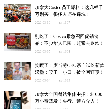
加拿大Costco员工爆料：这几样千
万别买，很多人还在踩坑！
2026-03-30
1367
别吃了！Costco紧急召回促销食
品：不少华人已囤，赶紧去退款！
2026-03-05
1604
笑喷了！麦当劳CEO亲自试吃新款
汉堡：咬了一小口，被全网狂喷！
2026-03-04
1095
加拿大全国餐馆集体中招：$1000
万小费蒸发！央行、警方介入！