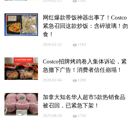
2026-02-23
1341
网红爆款带饭神器出事了！Costco
紧急召回这款炒饭：含碎玻璃！勿
食！
2026-02-22
1163
Costco招牌烤鸡卷入集体诉讼，紧
急撤下广告！消费者信任崩塌！
2026-02-04
1289
加拿大知名华人超市5款热销食品
被召回，已紧急下架！
2025-09-26
1745