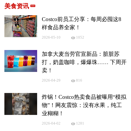
美食资讯
Costco前员工分享：每周必囤这8
样食品养全家！
2026-05-10
1052
加拿大麦当劳官宣新品：脏脏苏
打，奶盖咖啡，爆爆珠…… 下周开
卖！
2026-04-29
816
炸锅！Costco热卖食品被曝用“模拟
物”！网友震惊：没有水果，纯工
业糊糊！
2026-04-02
1281