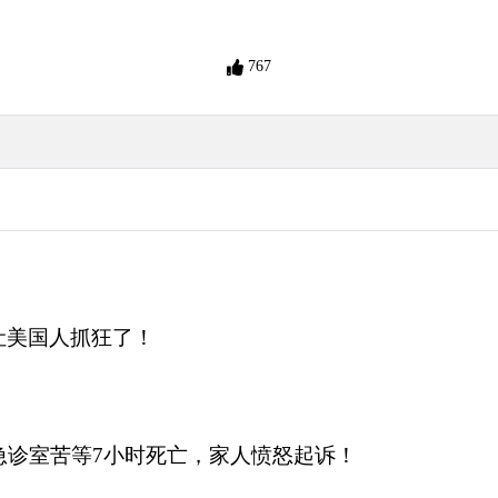
767
让美国人抓狂了！
急诊室苦等7小时死亡，家人愤怒起诉！