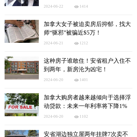
2024-06-22
1414
加拿大女子被迫卖房后抑郁，找大
师“驱邪”被骗近$5万！
2024-06-21
1212
这种房子谁敢住！安省租户入住不
到两年，新房沦为凶宅！
2024-06-20
1401
加拿大购房者越来越倾向于选择浮
动贷款：未来一年利率将下降1%
2024-06-20
1102
安省湖边独立屋两年挂牌7次卖不