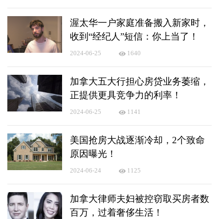
渥太华一户家庭准备搬入新家时，
收到“经纪人”短信：你上当了！
2024-06-25
1640
加拿大五大行担心房贷业务萎缩，
正提供更具竞争力的利率！
2024-06-25
1141
美国抢房大战逐渐冷却，2个致命
原因曝光！
2024-06-24
1125
加拿大律师夫妇被控窃取买房者数
百万，过着奢侈生活！