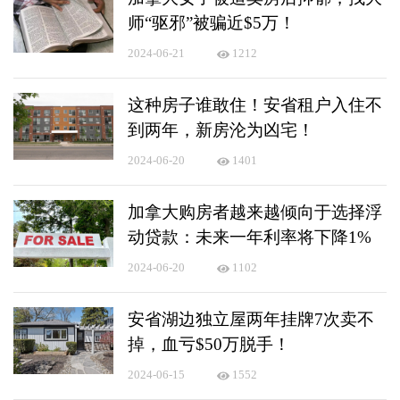
师“驱邪”被骗近$5万！
2024-06-21
1212
这种房子谁敢住！安省租户入住不
到两年，新房沦为凶宅！
2024-06-20
1401
加拿大购房者越来越倾向于选择浮
动贷款：未来一年利率将下降1%
2024-06-20
1102
安省湖边独立屋两年挂牌7次卖不
掉，血亏$50万脱手！
2024-06-15
1552