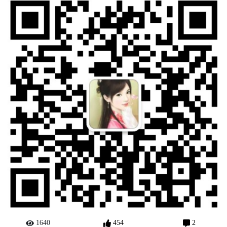
1640
454
2