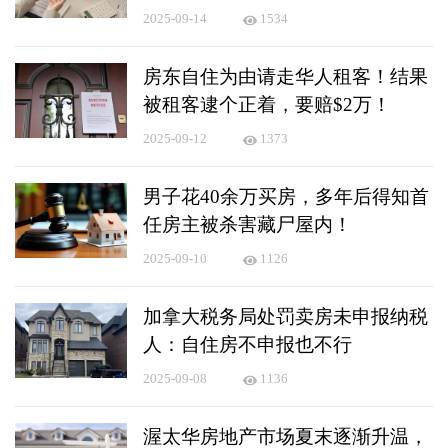
2025-09-14
1534
房东自住为由请走华人租客！结果
被租客逮个正着，要赔$2万！
2025-09-12
1373
男子花40余万买房，多年后得知首
任房主被杀害藏尸屋内！
2025-09-10
1126
加拿大税务局处罚卖房未申报纳税
人：自住房不申报也不行
2025-09-08
1136
渥太华房地产市场夏末逐渐升温，