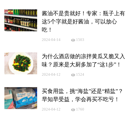
酱油不是贵就好！专家：瓶子上有
这5个字就是好酱油，可以放心
吃！
2024-04-14
1503
为什么酒店做的凉拌黄瓜又脆又入
味？原来是大厨多加了“这1步”！
2024-04-12
1524
买食用盐，挑“海盐”还是“精盐”？
早知早受益，学会再买不吃亏！
2024-04-12
1760