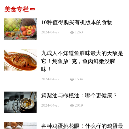
美食专栏
10种值得购买有机版本的食物
2024-04-27
1263
九成人不知道鱼腥味最大的天敌是
它！炖鱼放1克，鱼肉鲜嫩没腥
味！
2024-04-27
1534
鳄梨油与橄榄油：哪个更健康？
2024-04-25
2019
各种鸡蛋挑花眼！什么样的鸡蛋最