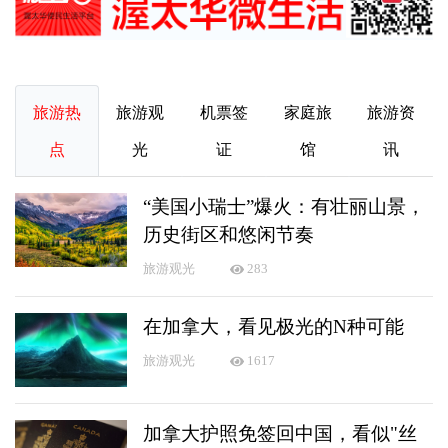
旅游热
旅游观
机票签
家庭旅
旅游资
点
光
证
馆
讯
“美国小瑞士”爆火：有壮丽山景，
历史街区和悠闲节奏
旅游观光
283
在加拿大，看见极光的N种可能
旅游观光
1617
加拿大护照免签回中国，看似"丝