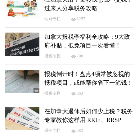
过来人分享税务攻略
理财专栏
1257
加拿大报税季福利全攻略：9大政
府补贴，抵免项目一次看懂！
报税专栏
798
报税倒计时！盘点4项常被忽视的
抵税项目，或能帮你省下一笔钱！
报税专栏
863
在加拿大退休后如何少上税？税务
专家教你这样用 RRIF、RRSP
退休专栏
583