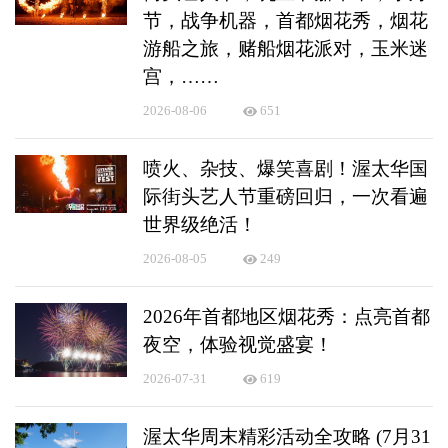
节，战争机器，首都烟花秀，烟花
游船之旅，赌船烟花派对，玉米迷
宫，……
2026-08-06
651
喷火、杂技、爆笑喜剧！渥太华国
际街头艺人节重磅回归，一次看遍
世界级绝活！
2026-08-05
249
2026年首都地区烟花秀：点亮首都
夜空，体验视觉盛宴！
2026-07-31
619
渥太华周末精彩活动全攻略 (7月31