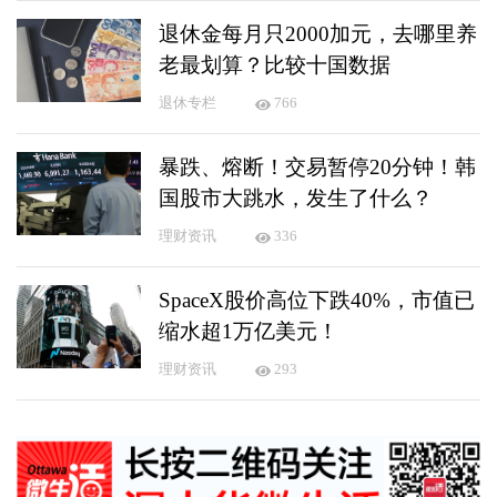
退休金每月只2000加元，去哪里养
老最划算？比较十国数据
退休专栏
766
暴跌、熔断！交易暂停20分钟！韩
国股市大跳水，发生了什么？
理财资讯
336
SpaceX股价高位下跌40%，市值已
缩水超1万亿美元！
理财资讯
293