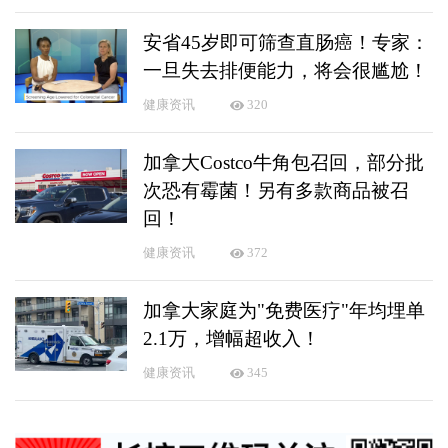
安省45岁即可筛查直肠癌！专家：
一旦失去排便能力，将会很尴尬！
健康资讯
320
加拿大Costco牛角包召回，部分批
次恐有霉菌！另有多款商品被召
回！
健康资讯
372
加拿大家庭为"免费医疗"年均埋单
2.1万，增幅超收入！
健康资讯
345