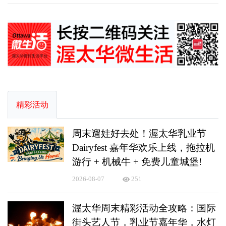
精彩活动
周末遛娃好去处！渥太华乳业节
Dairyfest 嘉年华欢乐上线，拖拉机
游行 + 机械牛 + 免费儿童城堡!
2026-08-07
251
渥太华周末精彩活动全攻略：国际
街头艺人节，乳业节嘉年华，水灯