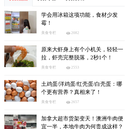
学会用冰箱这项功能，食材少发
霉！
美食专栏
2082
原来大虾身上有个小机关，轻轻一
拉，虾壳完整脱落，2秒1个！
美食专栏
2553
土鸡蛋/洋鸡蛋/红壳蛋/白壳蛋：哪
个更有营养？真相来了！
美食专栏
2657
加拿大超市货架变天！澳洲牛肉便
宜一半，本地牛肉为何贵成这样？