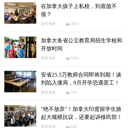
在加拿大孩子上私校，到底值不
值？
留学专栏
3973
加拿大各省公立教育局招生学校和
开放时间
留学专栏
5161
安省25.5万教师合同即将到期！谈
判陷入僵局，9月开学恐遇罢工！
留学资讯
310
"绝不放弃"！加拿大印度留学生掀
起大规模抗议，还要起诉移民部！
留学资讯
458