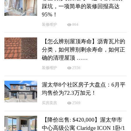
踩坑，一项简单的装修回报高达
95%！
装修维护
864
【怎么辨别屋顶寿命】沥青瓦片的
分类，如何辨别剩余寿命，如何正
确的清理屋顶 ……
装修维护
2556
渥太华8个社区房子大盘点：6月平
均售价为72.3万加元！
买房卖房
2569
【降价出售: $420,000】渥太华市
中心高级公寓 Claridge ICON 1卧/1