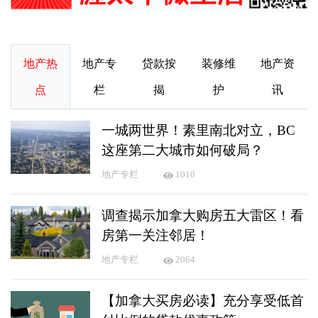
地产热
地产专
贷款按
装修维
地产资
点
栏
揭
护
讯
一城两世界！素里南北对立，BC
这座第二大城市如何破局？
地产专栏
1010
调查揭示加拿大购房五大雷区！看
房第一关注邻居！
地产专栏
2064
【加拿大买房必读】充分享受低首