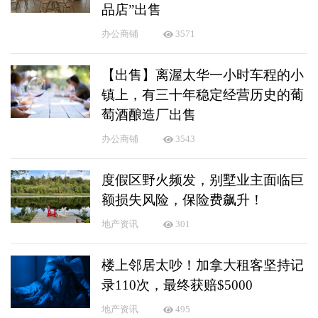
品店”出售
办公商铺
3571
【出售】离渥太华一小时车程的小
镇上，有三十年稳定经营历史的葡
萄酒酿造厂出售
办公商铺
3543
度假区野火频发，别墅业主面临巨
额损失风险，保险费飙升！
地产资讯
301
楼上邻居太吵！加拿大租客坚持记
录110次，最终获赔$5000
地产资讯
495