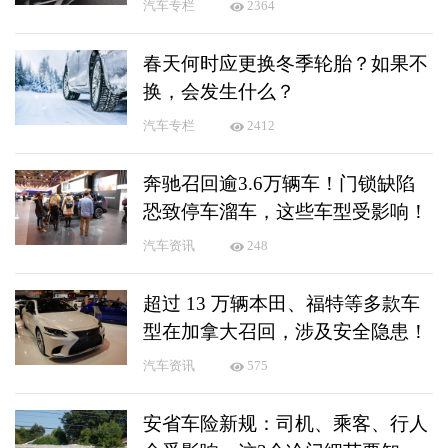
汽车专栏
2364
春天何时应更换冬季轮胎？如果不
换，会发生什么？
汽车专栏
2412
奔驰召回逾3.6万辆车！门锁缺陷
恐致停车溜车，这些车型受影响！
汽车资讯
248
超过 13 万辆本田、福特等多款车
型在加拿大召回，涉及安全隐患！
汽车资讯
575
安省车险新规：司机、乘客、行人