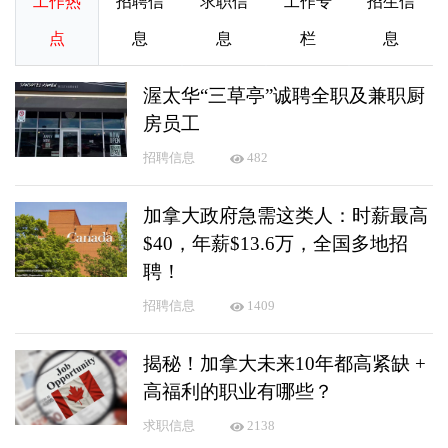
工作热
招聘信
求职信
工作专
招生信
点
息
息
栏
息
渥太华“三草亭”诚聘全职及兼职厨
房员工
招聘信息
482
加拿大政府急需这类人：时薪最高
$40，年薪$13.6万，全国多地招
聘！
招聘信息
1409
揭秘！加拿大未来10年都高紧缺 +
高福利的职业有哪些？
求职信息
2138