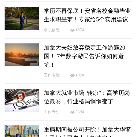
学历不再保底！安省名校金融毕业
生求职噩梦！专家给5个实用建议
求职信息
1674
加拿大夫妇放弃稳定工作游遍20
国！ 7年数字游民告诉你如何避
坑！
工作专栏
1020
加拿大就业市场“转凉”：高学历岗
位最卷，行业格局悄悄变了
工作专栏
2394
重病期间被公司开除！加拿大华裔