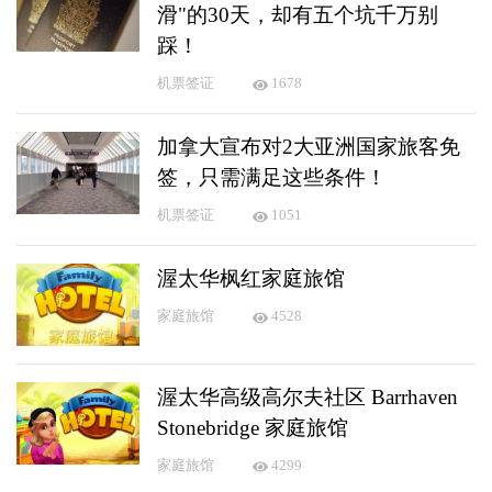
滑"的30天，却有五个坑千万别
踩！
机票签证
1678
加拿大宣布对2大亚洲国家旅客免
签，只需满足这些条件！
机票签证
1051
渥太华枫红家庭旅馆
家庭旅馆
4528
渥太华高级高尔夫社区 Barrhaven
Stonebridge 家庭旅馆
家庭旅馆
4299