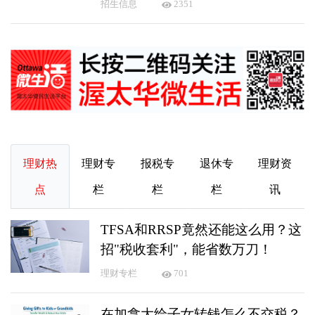
招生信息
2351
理财热
理财专
报税专
退休专
理财资
点
栏
栏
栏
讯
TFSA和RRSP竟然还能这么用？这
招"税收套利"，能省数万刀！
理财专栏
701
在加拿大给子女转钱怎么不交税？