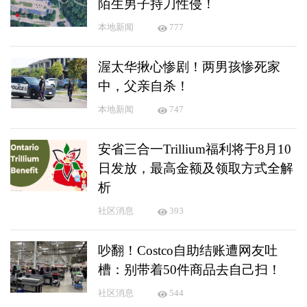
陌生男子持刀性侵！
本地新闻
777
渥太华揪心惨剧！两男孩惨死家
中，父亲自杀！
本地新闻
747
安省三合一Trillium福利将于8月10
日发放，最高金额及领取方式全解
析
社区消息
393
吵翻！Costco自助结账遭网友吐
槽：别带着50件商品去自己扫！
社区消息
544