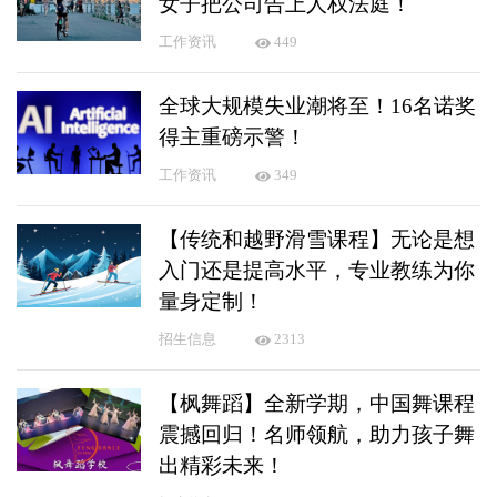
女子把公司告上人权法庭！
工作资讯
449
全球大规模失业潮将至！16名诺奖
得主重磅示警！
工作资讯
349
【传统和越野滑雪课程】无论是想
入门还是提高水平，专业教练为你
量身定制！
招生信息
2313
【枫舞蹈】全新学期，中国舞课程
震撼回归！名师领航，助力孩子舞
出精彩未来！