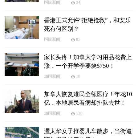
国际新闻
34
香港正式允许“拒绝抢救”，和安乐
死有何区别？
国际新闻
85
家长头疼！加拿大学习用品花费上
涨，一个开学季要烧$750！
加国新闻
18
加拿大恢复难民全额医疗！年花10
亿，本地居民看病却排队去世！
加国新闻
138
渥太华女子推婴儿车散步，当街遭