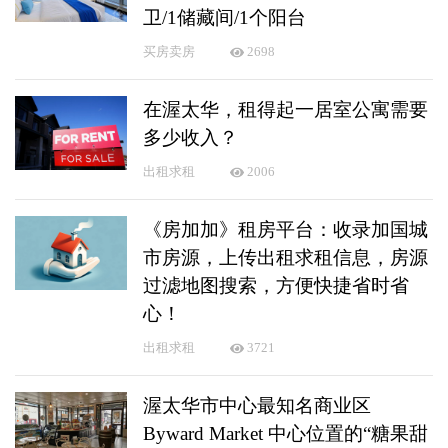
卫/1储藏间/1个阳台
买房卖房
2698
在渥太华，租得起一居室公寓需要
多少收入？
出租求租
2006
《房加加》租房平台：收录加国城
市房源，上传出租求租信息，房源
过滤地图搜索，方便快捷省时省
心！
出租求租
3721
渥太华市中心最知名商业区
Byward Market 中心位置的“糖果甜