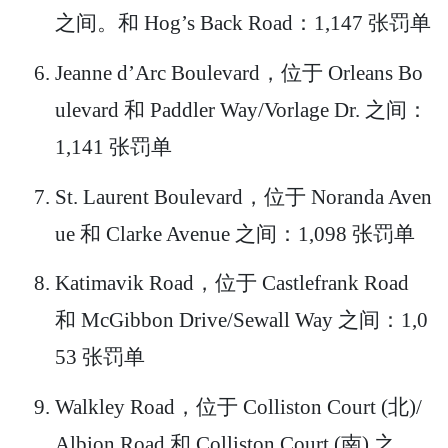
之间。和 Hog’s Back Road：1,147 张罚单
Jeanne d’Arc Boulevard，位于 Orleans Bo
ulevard 和 Paddler Way/Vorlage Dr. 之间：
1,141 张罚单
St. Laurent Boulevard，位于 Noranda Aven
ue 和 Clarke Avenue 之间：1,098 张罚单
Katimavik Road，位于 Castlefrank Road
和 McGibbon Drive/Sewall Way 之间：1,0
53 张罚单
Walkley Road，位于 Colliston Court (北)/
Albion Road 和 Colliston Court (南) 之