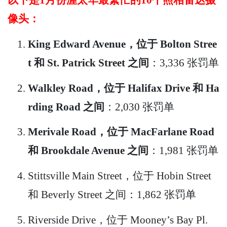
像头：
King Edward Avenue，位于 Bolton Stree
t 和 St. Patrick Street 之间
：3,336 张罚单
Walkley Road，位于 Halifax Drive 和 Ha
rding Road 之间
：2,030 张罚单
Merivale Road，位于 MacFarlane Road
和 Brookdale Avenue 之间
：1,981 张罚单
Stittsville Main Street，位于 Hobin Street
和 Beverly Street 之间：1,862 张罚单
Riverside Drive，位于 Mooney’s Bay Pl.