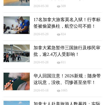
2026-05-30
569
17名加拿大旅客莫名入狱！行李标
签被偷梁换柱，航空公司不赔！
2026-05-29
824
加拿大紧急暂停三国旅行及移民审
批，逾2.4万人受影响！
2026-05-28
611
华人回国注意！2026新规：随身带
这玩意，没收、罚惨甚至坐牢！
2026-05-18
1065
加拿大人赴美旅游人数暴跌：实际