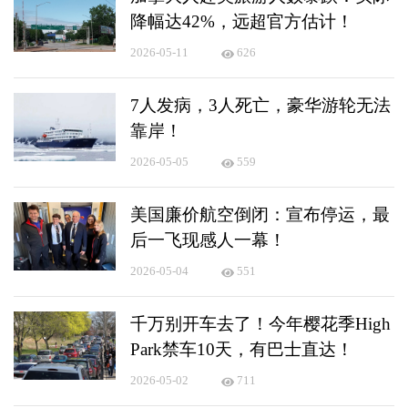
降幅达42%，远超官方估计！
2026-05-11
626
7人发病，3人死亡，豪华游轮无法
靠岸！
2026-05-05
559
美国廉价航空倒闭：宣布停运，最
后一飞现感人一幕！
2026-05-04
551
千万别开车去了！今年樱花季High
Park禁车10天，有巴士直达！
2026-05-02
711