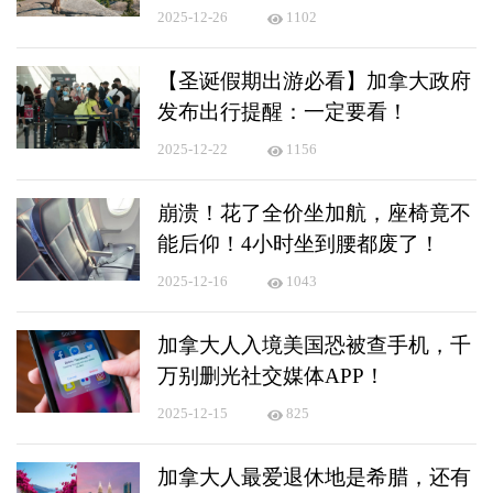
2025-12-26
1102
【圣诞假期出游必看】加拿大政府
发布出行提醒：一定要看！
2025-12-22
1156
崩溃！花了全价坐加航，座椅竟不
能后仰！4小时坐到腰都废了！
2025-12-16
1043
加拿大人入境美国恐被查手机，千
万别删光社交媒体APP！
2025-12-15
825
加拿大人最爱退休地是希腊，还有