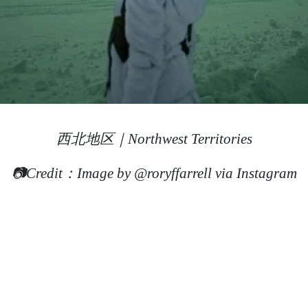
西北地区｜Northwest Territories
📷Credit：Image by @roryffarrell via Instagram