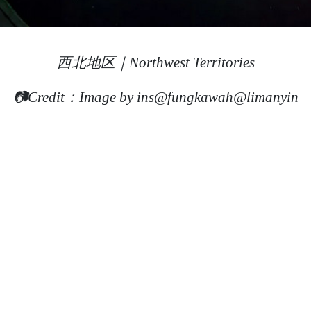
西北地区｜Northwest Territories
📷Credit：Image by ins@fungkawah@limanyin