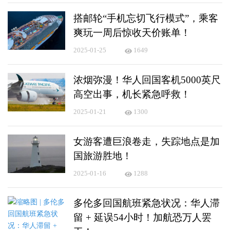
搭邮轮“手机忘切飞行模式”，乘客
爽玩一周后惊收天价账单！
2025-01-25
1649
浓烟弥漫！华人回国客机5000英尺
高空出事，机长紧急呼救！
2025-01-21
1300
女游客遭巨浪卷走，失踪地点是加
国旅游胜地！
2025-01-16
1288
多伦多回国航班紧急状况：华人滞
留 + 延误54小时！加航恐万人罢