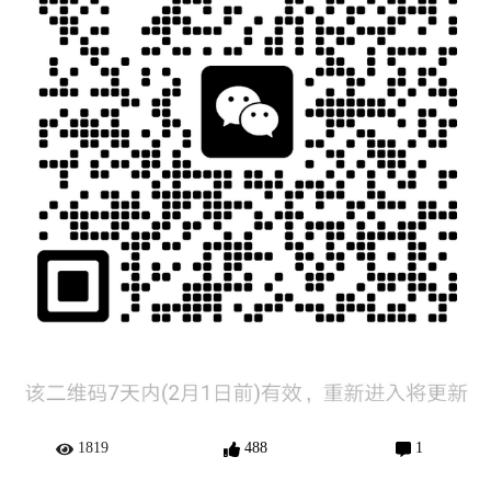
1819
488
1