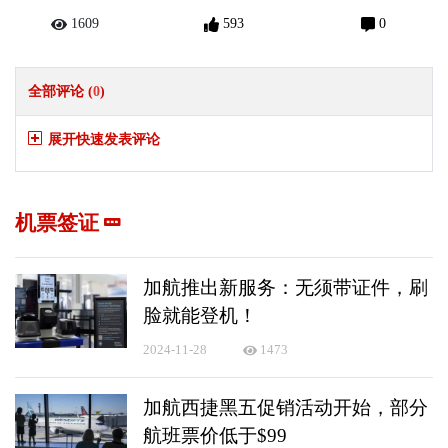
1609
593
0
全部评论 (
0
)
展开快速发表评论
机票签证
加航推出新服务：无须带证件，刷
脸就能登机！
2024-11-28
1473
加航西捷黑五促销活动开始，部分
航班票价低于$99