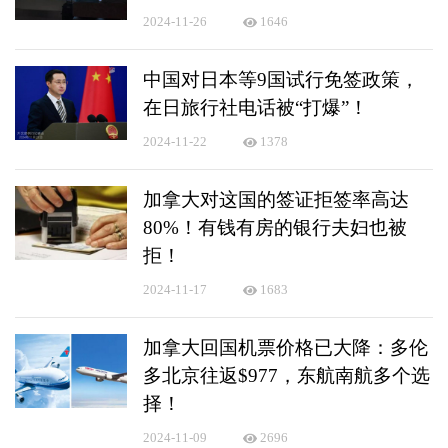
2024-11-26
1646
中国对日本等9国试行免签政策，
在日旅行社电话被“打爆”！
2024-11-22
1378
加拿大对这国的签证拒签率高达
80%！有钱有房的银行夫妇也被
拒！
2024-11-17
1683
加拿大回国机票价格已大降：多伦
多北京往返$977，东航南航多个选
择！
2024-11-09
2696