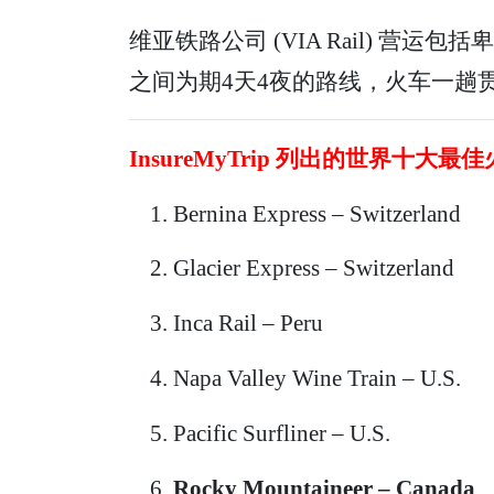
维亚铁路公司 (VIA Rail) 营
之间为期4天4夜的路线，火车一趟贯穿
InsureMyTrip 列出的世界十大
Bernina Express – Switzerland
Glacier Express – Switzerland
Inca Rail – Peru
Napa Valley Wine Train – U.S.
Pacific Surfliner – U.S.
Rocky Mountaineer – Canada