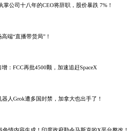
宣布执掌公司十八年的CEO将辞职，股价暴跌 7%！
高端“直播带货局”！
：FCC再批4500颗，加速追赶SpaceX
机器人Grok遭多国封禁，加拿大也出手了！
涉低俗色情内容生成！印度政府勒令马斯克的X平台整改！