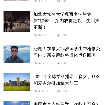
2024-04-20
1580
加拿大知名大学数百名学生集
体"裸奔"：穿内衣裤狂欢，尖叫声
不断！
2024-04-15
2060
悲剧！加拿大24岁留学生中枪惨死
车内，亲友筹款将遗体运送回国！
2024-04-14
1368
2024年全球学科排名：多大、UBC
和麦吉尔排加拿大前三
2024-04-11
1731
中国官宣支持留学，这些人可享5