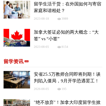
留学生活干货：在外国如何与寄宿
家庭和谐相处？
2023-08-18
3989
加拿大签证必知的两大概念：“大
签” vs “小签”
2023-08-05
8154
留学资讯
安省25.5万教师合同即将到期！谈
判陷入僵局，9月开学恐遇罢工！
2026-08-05
195
"绝不放弃"！加拿大印度留学生掀