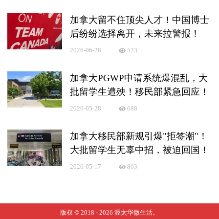
加拿大留不住顶尖人才！中国博士
后纷纷选择离开，未来拉警报！
2026-06-28
523
加拿大PGWP申请系统爆混乱，大
批留学生遭殃！移民部紧急回应！
2026-05-28
688
加拿大移民部新规引爆"拒签潮"！
大批留学生无辜中招，被迫回国！
2026-05-17
863
版权 © 2018 - 2026
渥太华微生活
。