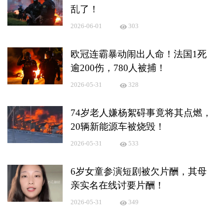
乱了！
2026-06-01
303
欧冠连霸暴动闹出人命！法国1死
逾200伤，780人被捕！
2026-05-31
328
74岁老人嫌杨絮碍事竟将其点燃，
20辆新能源车被烧毁！
2026-05-31
533
6岁女童参演短剧被欠片酬，其母
亲实名在线讨要片酬！
2026-05-31
349