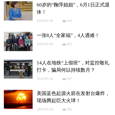
60岁的“鞠萍姐姐”，6月1日正式退
休！
2026-05-30
416
一张8人“全家福”，4人遇难！
2026-05-30
421
14人在地铁“上假班”，对监控敬礼
打卡，骗局何以持续数月？
2026-05-30
397
美国蓝色起源火箭在发射台爆炸，
现场腾起巨大火球！
2026-05-29
382