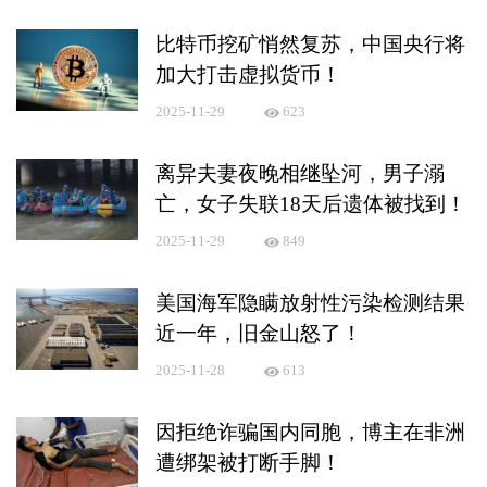
比特币挖矿悄然复苏，中国央行将
加大打击虚拟货币！
2025-11-29
623
离异夫妻夜晚相继坠河，男子溺
亡，女子失联18天后遗体被找到！
2025-11-29
849
美国海军隐瞒放射性污染检测结果
近一年，旧金山怒了！
2025-11-28
613
因拒绝诈骗国内同胞，博主在非洲
遭绑架被打断手脚！