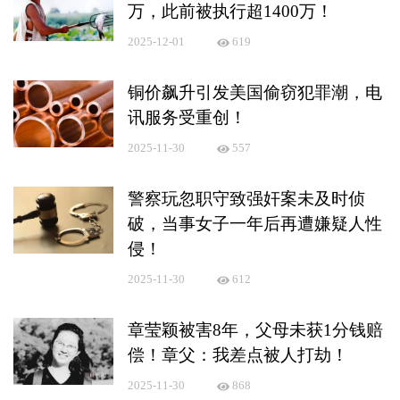
万，此前被执行超1400万！
2025-12-01
619
铜价飙升引发美国偷窃犯罪潮，电
讯服务受重创！
2025-11-30
557
警察玩忽职守致强奸案未及时侦
破，当事女子一年后再遭嫌疑人性
侵！
2025-11-30
612
章莹颖被害8年，父母未获1分钱赔
偿！章父：我差点被人打劫！
2025-11-30
868