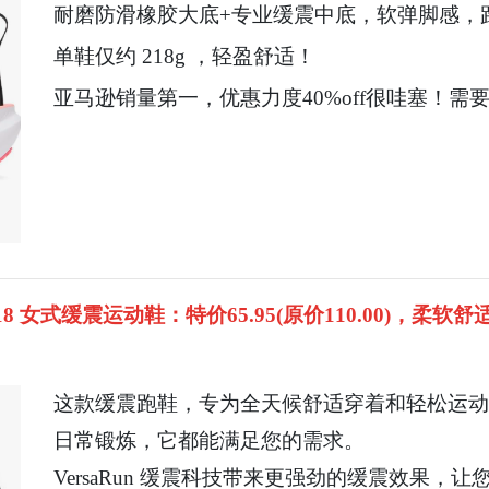
耐磨防滑橡胶大底+专业缓震中底，软弹脚感，
单鞋仅约 218g ，轻盈舒适！
亚马逊销量第一，优惠力度40%off很哇塞！
ion 18 女式缓震运动鞋：特价65.95(原价110.00
这款缓震跑鞋，专为全天候舒适穿着和轻松运动
日常锻炼，它都能满足您的需求。
VersaRun 缓震科技带来更强劲的缓震效果