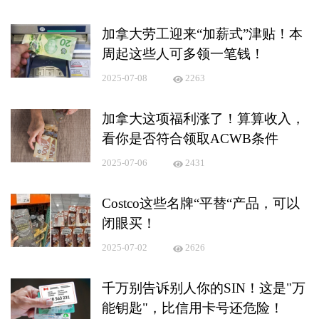
加拿大劳工迎来“加薪式”津贴！本
周起这些人可多领一笔钱！
2025-07-08
2263
加拿大这项福利涨了！算算收入，
看你是否符合领取ACWB条件
2025-07-06
2431
Costco这些名牌“平替“产品，可以
闭眼买！
2025-07-02
2626
千万别告诉别人你的SIN！这是"万
能钥匙"，比信用卡号还危险！