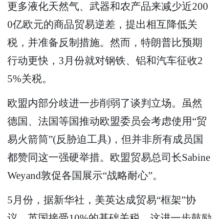
更多液化天然气、武器和农产品来减少近200
0亿欧元的商品贸易逆差，提出相互降低关
税，并准备反制措施。然而，特朗普比预期
行动更快，3月份就对钢铁、铝和汽车征收2
5%关税。
欧盟内部分歧进一步削弱了谈判立场。虽然
德国、法国等国推动欧盟委员会考虑使用“贸
易火箭筒”(反胁迫工具)，但并非所有成员国
都赞同这一强硬举措。欧盟贸易总司长Sabine
Weyand敦促各国展示“战略耐心”。
5月份，据新华社，美英达成贸易“框架”协
议，英国接受10%的基础关税，这进一步鼓励