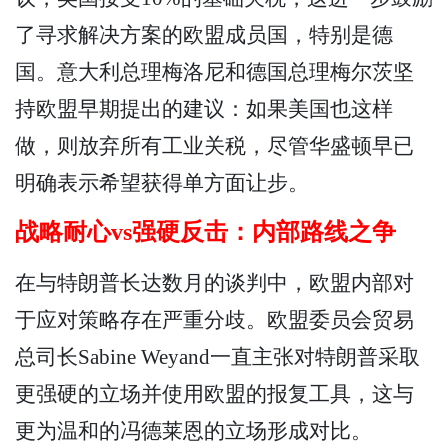
了寻求解决方案的欧盟成员国，特别是德
国。意大利总理梅洛尼和德国总理梅尔茨坚
持欧盟早期提出的建议：如果美国也这样
做，则放弃所有工业关税，尽管华盛顿早已
明确表示希望获得单方面让步。
战略耐心vs强硬反击：内部路线之争
在与特朗普长达数月的谈判中，欧盟内部对
于应对策略存在严重分歧。欧盟委员会贸易
总司长Sabine Weyand一直主张对特朗普采取
更强硬的立场并使用欧盟的报复工具，这与
更为温和的冯德莱恩的立场形成对比。