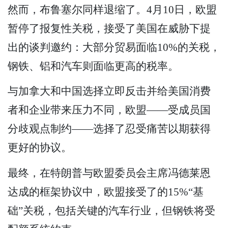
然而，布鲁塞尔同样退缩了。4月10日，欧盟
暂停了报复性关税，接受了美国在威胁下提
出的谈判邀约：大部分贸易面临10%的关税，
钢铁、铝和汽车则面临更高的税率。
与加拿大和中国选择立即反击并给美国消费
者和企业带来压力不同，欧盟——受成员国
分歧观点制约——选择了忍受痛苦以期获得
更好的协议。
最终，在特朗普与欧盟委员会主席冯德莱恩
达成的框架协议中，欧盟接受了的15%“基
础”关税，包括关键的汽车行业，但钢铁将受