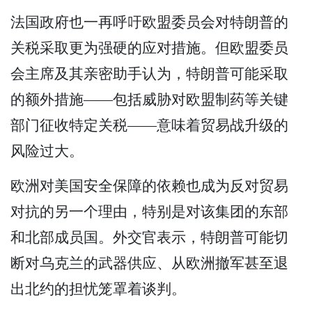
法国政府也一再呼吁欧盟委员会对特朗普的
关税采取更为强硬的应对措施。但欧盟委员
会主席及其亲密助手认为，特朗普可能采取
的额外措施——包括威胁对欧盟制药等关键
部门征收特定关税——意味着贸易战升级的
风险过大。
欧洲对美国安全保障的依赖也成为反对贸易
对抗的另一个理由，特别是对该集团的东部
和北部成员国。外交官表示，特朗普可能切
断对乌克兰的武器供应、从欧洲撤军甚至退
出北约的担忧笼罩着谈判。