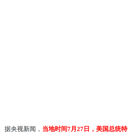
据央视新闻，
当地时间7月27日，美国总统特