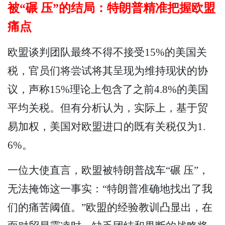
被“碾 压”的结局：特朗普精准把握欧盟
痛点
欧盟谈判团队最终不得不接受15%的美国关
税，官员们将尝试将其呈现为维持现状的协
议，声称15%理论上包含了之前4.8%的美国
平均关税。但有分析认为，实际上，基于贸
易加权，美国对欧盟进口的既有关税仅为1.
6%。
一位大使直言，欧盟被特朗普战车“碾 压”，
无法掩饰这一事实：“特朗普准确地找出了我
们的痛苦阈值。”欧盟的经验教训凸显出，在