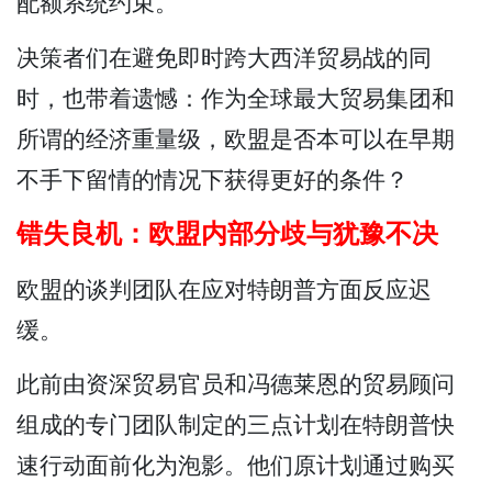
配额系统约束。
决策者们在避免即时跨大西洋贸易战的同
时，也带着遗憾：作为全球最大贸易集团和
所谓的经济重量级，欧盟是否本可以在早期
不手下留情的情况下获得更好的条件？
错失良机：欧盟内部分歧与犹豫不决
欧盟的谈判团队在应对特朗普方面反应迟
缓。
此前由资深贸易官员和冯德莱恩的贸易顾问
组成的专门团队制定的三点计划在特朗普快
速行动面前化为泡影。他们原计划通过购买