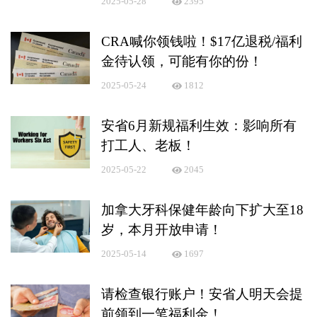
2025-05-28
2395
CRA喊你领钱啦！$17亿退税/福利
金待认领，可能有你的份！
2025-05-24
1812
安省6月新规福利生效：影响所有
打工人、老板！
2025-05-22
2045
加拿大牙科保健年龄向下扩大至18
岁，本月开放申请！
2025-05-14
1697
请检查银行账户！安省人明天会提
前领到一笔福利金！