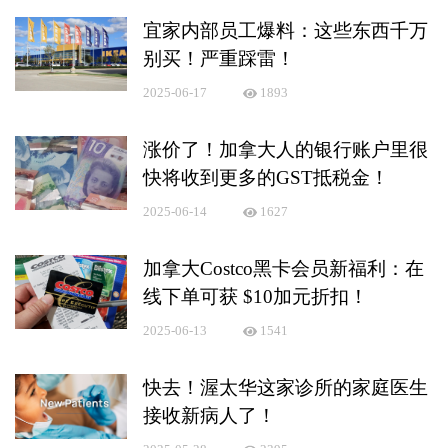
宜家内部员工爆料：这些东西千万
别买！严重踩雷！
2025-06-17
1893
涨价了！加拿大人的银行账户里很
快将收到更多的GST抵税金！
2025-06-14
1627
加拿大Costco黑卡会员新福利：在
线下单可获 $10加元折扣！
2025-06-13
1541
快去！渥太华这家诊所的家庭医生
接收新病人了！