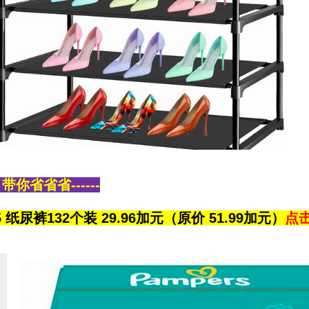
你省省省------
e 5 纸尿裤132个装 29.96加元（原价 51.99加元）
点