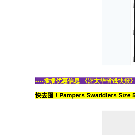
----插播优惠信息 《渥太华省钱快报》带
快去囤！Pampers Swaddlers Siz