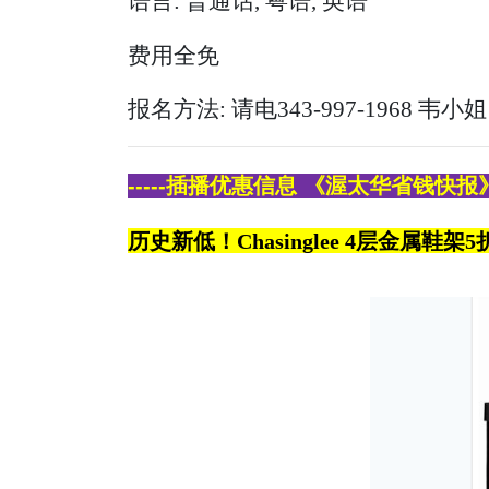
语言: 普通话, 粤语, 英语
费用全免
报名方法: 请电343-997-1968 韦小姐
-----插播优惠信息 《渥太华省钱快报》
历史新低！Chasinglee 4层金属鞋架5折