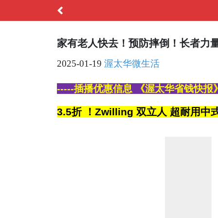
家有老人快去！预防摔倒！长者力量
2025-01-19
渥太华微生活
-----插播优惠信息 《渥太华省钱快报》
3.5折 ！Zwilling 双立人 超耐