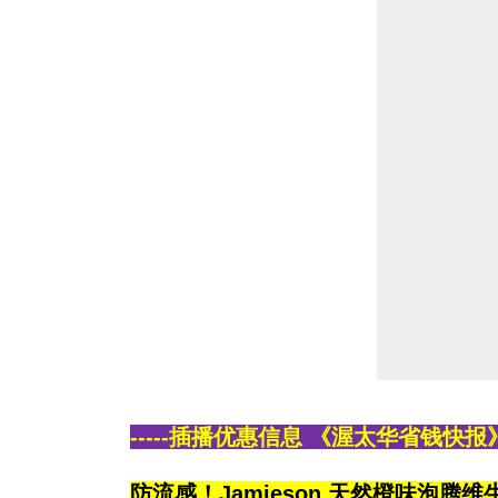
-----插播优惠信息 《渥太华省钱快报》
防流感！Jamieson 天然橙味泡腾维生素C