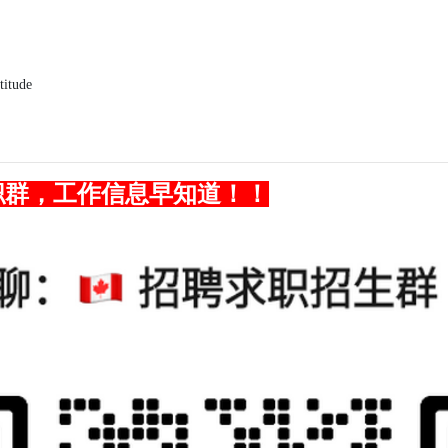
titude
职群，
工作
信息早知道！！