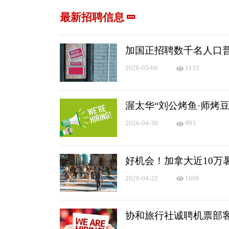
最新招聘信息
加国正招聘数千名人口
2026-05-06
1132
渥太华“刘公烤鱼·师烤
2026-04-30
993
好机会！加拿大近10万
2026-04-22
1666
协和旅行社诚聘机票部