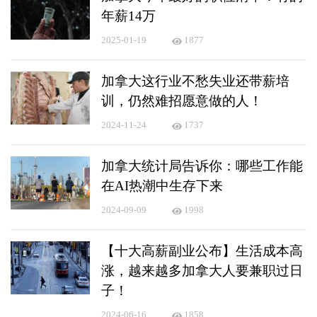
年薪14万
2025-01-19
1877
加拿大这行业不愁失业还带薪培
训，仍然难招愿意做的人！
2024-11-24
1737
加拿大统计局告诉你：哪些工作能
在AI热潮中生存下来
2024-09-09
1998
【十大高薪副业公布】生活成本高
涨，越来越多加拿大人要兼职过日
子！
2024-06-16
1858