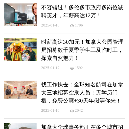
不容错过！多伦多市政府多岗位诚
聘英才，年薪高达12万！
2025-01-18
1706
时薪高达30加元！加拿大公园管理
局招募数千夏季学生工及临时工，
探索自然魅力！
2025-01-17
1592
找工作快去：全球知名航司在加拿
大三地招募空乘人员：无学历门
槛，免费公寓+30天年假等你来！
2025-01-16
2042
加拿大全球事务部正在多个城市招