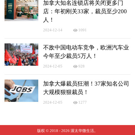
加拿大知名连锁店将关闭更多门
店：年初刚关33家，裁员至少200
人！
2024-12-14
1091
不敌中国电动车竞争，欧洲汽车业
今年至少裁员5万人！
2024-12-05
928
加拿大爆裁员狂潮！37家知名公司
大规模狠狠裁员！
2024-12-05
1277
版权 © 2018 - 2026
渥太华微生活
。