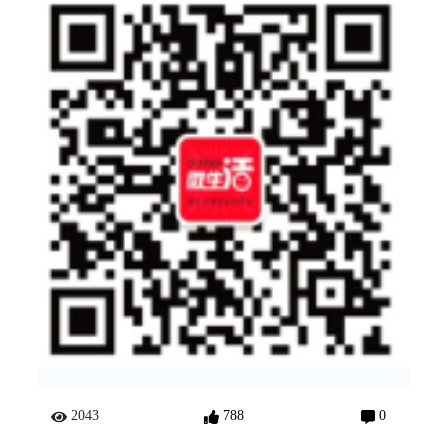
2043
788
0