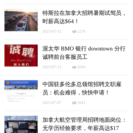
特斯拉在加拿大招聘暑期试驾员，
时薪高达$64！
2023-07-11
2276
渥太华 BMO 银行 downtown 分行
诚聘前台客服员工
2023-07-11
2010
中国驻多伦多总领馆招聘文职雇
员：机会难得，快快申请！
2023-07-07
2641
加拿大航空管理局招聘地面岗位：
无学历经验要求，年薪高达$17