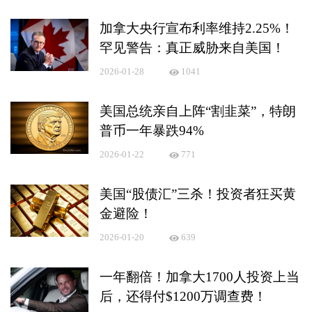
加拿大央行宣布利率维持2.25%！
罕见警告：真正威胁来自美国！
2026-01-28
1041
美国总统亲自上阵“割韭菜”，特朗
普币一年暴跌94%
2026-01-22
771
美国“股债汇”三杀！投资者狂买黄
金避险！
2026-01-20
639
一年翻倍！加拿大1700人投资上当
后，还得付$1200万调查费！