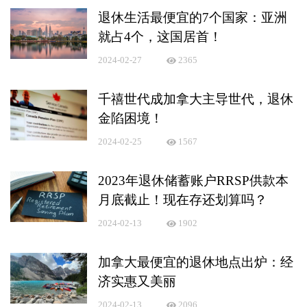
退休生活最便宜的7个国家：亚洲
就占4个，这国居首！
2024-02-27
2365
千禧世代成加拿大主导世代，退休
金陷困境！
2024-02-25
1567
2023年退休储蓄账户RRSP供款本
月底截止！现在存还划算吗？
2024-02-13
1902
加拿大最便宜的退休地点出炉：经
济实惠又美丽
2024-02-13
2096