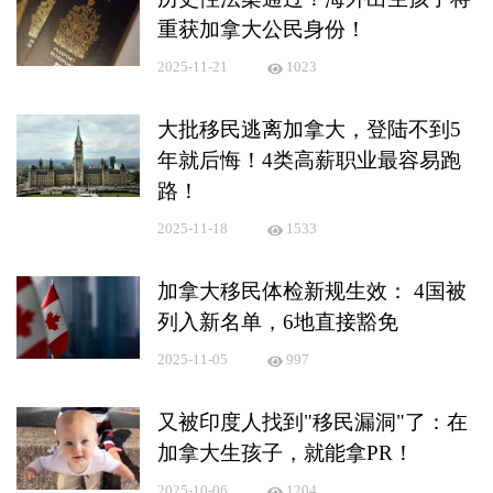
重获加拿大公民身份！
2025-11-21
1023
大批移民逃离加拿大，登陆不到5
年就后悔！4类高薪职业最容易跑
路！
2025-11-18
1533
加拿大移民体检新规生效： 4国被
列入新名单，6地直接豁免
2025-11-05
997
又被印度人找到"移民漏洞"了：在
加拿大生孩子，就能拿PR！
2025-10-06
1204