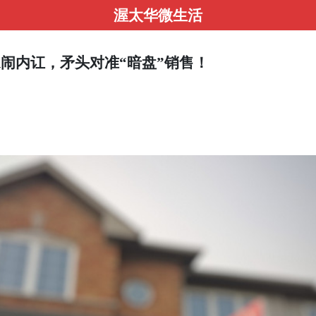
渥太华微生活
A闹内讧，矛头对准“暗盘”销售！