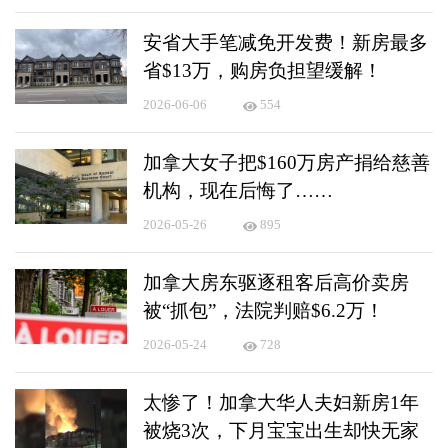
安省大手笔减免开发费！新房最多
省$13万，购房负担望缓解！
2026-06-06
554
加拿大女子把$160万房产捐给慈善
机构，现在后悔了……
2026-05-26
895
加拿大房东驱逐租客后高价卖房
被“抓包”，法院判赔$6.2万！
2026-05-24
728
太惨了！加拿大华人夫妇新房1年
被烧3次，下月宝宝出生却快无家