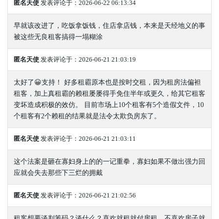
匿名天使
发表评论于：2026-06-22 06:13:34
早就该改进了，吃饭拿饭钱，住店拿店钱，本来是天经地义的事
被这些无良租客搞得一塌糊涂
匿名天使
发表评论于：2026-06-21 21:03:19
太好了😀支持！ 好多租霸原本也是按时交租，因为租房法偏袒
租客，加上真租霸的赖租屡屡得手免住半年或更久，给其它租客
变坏造成积极的效仿。 目前市场上10个租客有5个造假文件，10
个租客有2个赖租的结果就是法令太欺负房东了。
匿名天使
发表评论于：2026-06-21 21:03:11
这个法案是砸在寡妇身上的的一记重拳，寡妇如果不做出强力回
应就会失去那些下三烂的拥戴
匿名天使
发表评论于：2026-06-21 21:02:56
租客想要谈判筹码？谈什么？喜欢就租就付房租，不喜欢房子就