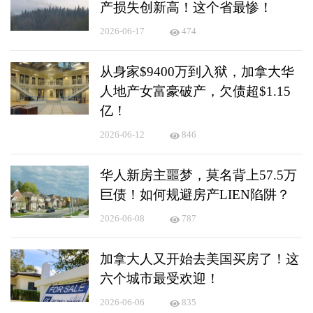
产损失创新高！这个省最惨！
2026-06-17
474
从身家$9400万到入狱，加拿大华
人地产女富豪破产，欠债超$1.15
亿！
2026-06-12
846
华人新房主噩梦，莫名背上57.5万
巨债！如何规避房产LIEN陷阱？
2026-06-08
787
加拿大人又开始去美国买房了！这
六个城市最受欢迎！
2026-06-06
835