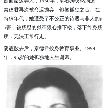
然而命运弄人，1950年，郭春涛突然病逝，
秦德君再次被命运抛弃，饱尝孤独之苦。在
特殊年代，她遭受了不公正的待遇与非人的p
o害，被残忍的狱卒狠心推下楼，落下终身残
疾，无法正常行走。
阴霾散去后，秦德君投身教育事业。1999
年，95岁的她孤独地人生谢幕。