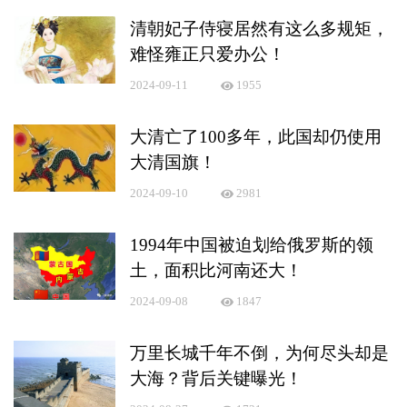
清朝妃子侍寝居然有这么多规矩，
难怪雍正只爱办公！
2024-09-11
1955
大清亡了100多年，此国却仍使用
大清国旗！
2024-09-10
2981
1994年中国被迫划给俄罗斯的领
土，面积比河南还大！
2024-09-08
1847
万里长城千年不倒，为何尽头却是
大海？背后关键曝光！