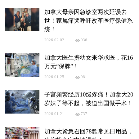
加拿大母亲因急诊室两次延误去
世！家属痛哭呼吁改革医疗保健系
统！
2026-02-02
936
加拿大医生携幼女来华求医，花16
万元“保脾”！
2026-01-25
981
子宫频繁经历10级疼痛！加拿大20
岁妹子等不起，被迫出国做手术！
2026-01-21
737
加拿大紧急召回78款常见日用品，