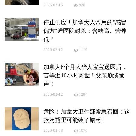
2026-02-16
920
停止供应！加拿大人常用的"感冒
偏方"遭医院封杀：含糖高、营养
低！
2026-02-12
1110
加拿大6个月大华人宝宝送医后，
苦等近10小时离世！父亲崩溃发
声！
2026-02-12
1294
危险！加拿大卫生部紧急召回：这
款药瓶里可能装了错药！
2026-02-08
1070