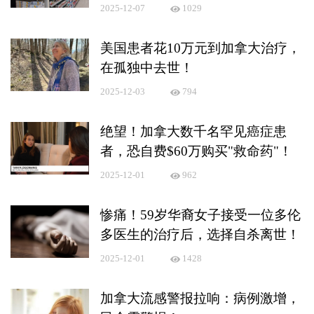
2025-12-07
1029
美国患者花10万元到加拿大治疗，
在孤独中去世！
2025-12-03
794
绝望！加拿大数千名罕见癌症患
者，恐自费$60万购买"救命药"！
2025-12-01
962
惨痛！59岁华裔女子接受一位多伦
多医生的治疗后，选择自杀离世！
2025-12-01
1428
加拿大流感警报拉响：病例激增，