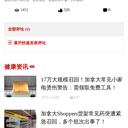
版权归原作者所有。如有侵权，请速联系小编，立即删除。
1451
326
0
全部评论 (
0
)
展开快速发表评论
健康资讯
17万大规模召回！加拿大常见小家
电烫伤警告：需领取免费工具！
2025-12-09
817
加拿大Shoppers货架常见药突遭紧
急召回，多个批次出事了！