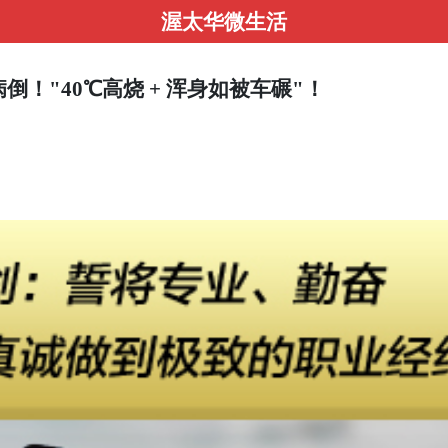
渥太华微生活
倒！"40℃高烧 + 浑身如被车碾"！