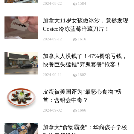
2024-09-22
1584
加拿大11岁女孩做冰沙，竟然发现
Costco冷冻蓝莓暗藏刀片！
2024-09-12
1616
加拿大人没钱了！47%餐馆亏钱，
快餐巨头猛推"穷鬼套餐"抢客！
2024-09-11
1802
皮蛋被美国评为“最恶心食物”榜
首：含铅会中毒？
2024-09-02
1666
加拿大“食物霸凌”：华裔孩子学校