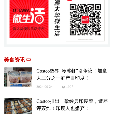
美食资讯
Costco热销"冷冻虾"引争议！加拿
大三分之一虾产自印度！
2024-09-24
1997
Costco推出一款经典印度菜，遭差
评轰炸！印度人也嫌弃！