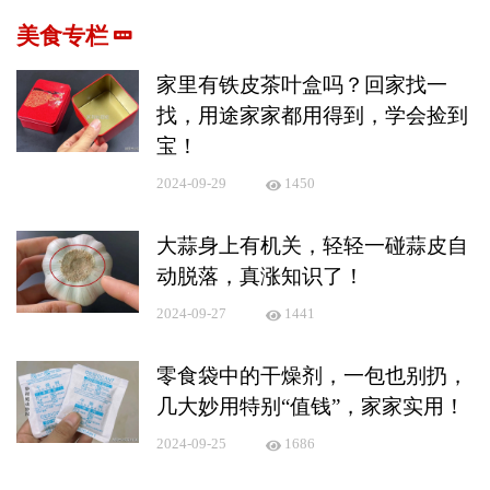
美食专栏
家里有铁皮茶叶盒吗？回家找一
找，用途家家都用得到，学会捡到
宝！
2024-09-29
1450
大蒜身上有机关，轻轻一碰蒜皮自
动脱落，真涨知识了！
2024-09-27
1441
零食袋中的干燥剂，一包也别扔，
几大妙用特别“值钱”，家家实用！
2024-09-25
1686