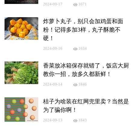
2024-09-17
1671
炸萝卜丸子，别只会加鸡蛋和面
粉！记得多加3样，丸子酥脆不
硬！
2024-09-16
1634
香菜放冰箱保存就错了，饭店大厨
教你一招，放多久都新鲜！
2024-09-14
1846
桔子为啥装在红网兜里卖？当然是
为了骗你啊！
2024-09-13
1843