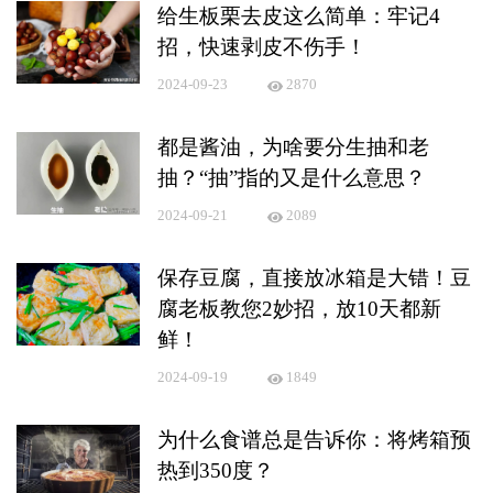
给生板栗去皮这么简单：牢记4
招，快速剥皮不伤手！
2024-09-23
2870
都是酱油，为啥要分生抽和老
抽？“抽”指的又是什么意思？
2024-09-21
2089
保存豆腐，直接放冰箱是大错！豆
腐老板教您2妙招，放10天都新
鲜！
2024-09-19
1849
为什么食谱总是告诉你：将烤箱预
热到350度？