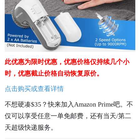
此优惠为限时优惠，优惠价格仅持续几个小
时，优惠截止价格自动恢复原价。
点击购买或查看详情
不想硬凑$35？快来加入Amazon Prime吧。不
仅可以享受任意一单免邮费，还有当天/第二
天超级快递服务。