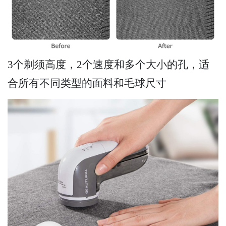
3个剃须高度，2个速度和多个大小的孔，适
合所有不同类型的面料和毛球尺寸