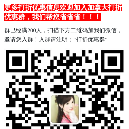
更多
打折
优惠信息欢迎加入加拿大打折
优惠群，我们帮您省省省！！
！
群已经满200人，扫描下方二维码加我们微信，
邀请您入群！入群请注明：“打折优惠群”