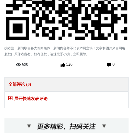
编者注：新闻取自各大新闻媒体，新闻内容并不代表本网立场！文字和图片来自网络，
版权归原作者所有。如有侵权，请速联系小编，立即删除。
698
526
0
全部评论 (
0
)
展开快速发表评论