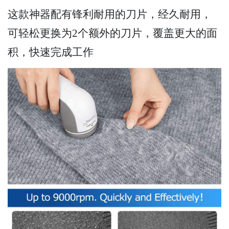
这款神器配有锋利耐用的刀片，经久耐用，
可轻松更换为2个额外的刀片，覆盖更大的面
积，快速完成工作